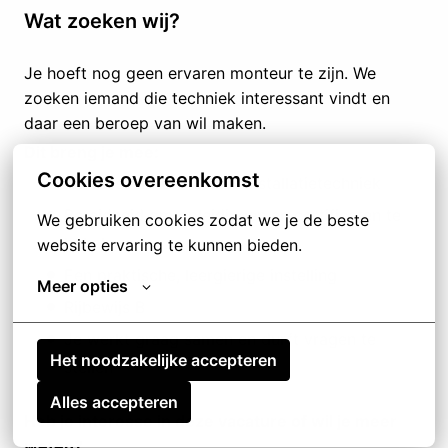
Wat zoeken wij?
Je hoeft nog geen ervaren monteur te zijn. We
zoeken iemand die techniek interessant vindt en
daar een beroep van wil maken.
Dit breng je mee:
Cookies overeenkomst
Interesse in techniek of installatietechniek
Bereidheid om opleidingen en certificaten te
We gebruiken cookies zodat we je de beste 
behalen
website ervaring te kunnen bieden.
Een praktische, leergierige instelling
Meer opties
Rijbewijs B
Je werkt graag samen en durft vragen te
Het noodzakelijke accepteren
stellen
Alles accepteren
Heb je interesse in deze vacature of wil je meer
weten?