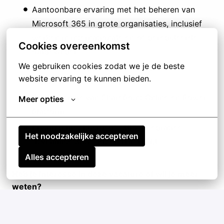
Aantoonbare ervaring met het beheren van
Microsoft 365 in grote organisaties, inclusief
werken in internationale en/of gereguleerde
Cookies overeenkomst
omgevingen.
We gebruiken cookies zodat we je de beste 
Ervaring met application management of
website ervaring te kunnen bieden.
digital workplace (± 5 jaar)
Sterke kennis van SharePoint Online en Power
Meer opties
Platform
Ervaring met Microsoft 365, integraties
Het noodzakelijke accepteren
(Dynamics 365 / BI) en ITIL/ITSM
Alles accepteren
Heb je interesse in deze vacature of wil je meer
weten?
Onze Corporate Recruiter Famke staat je graag te
woord.